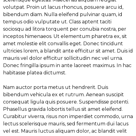
volutpat. Proin ut lacus rhoncus, posuere arcu id,
bibendum diam. Nulla eleifend pulvinar quam, id
tempus odio vulputate ut. Class aptent taciti
sociosqu ad litora torquent per conubia nostra, per
inceptos himenaeos. Ut elementum pharetra ex, sit
amet molestie elit convallis eget. Donec tincidunt
ultricies lorem, a blandit ante efficitur sit amet. Duis id
mauris vel dolor efficitur sollicitudin nec vel urna.
Donec fringilla ipsum in ante laoreet maximus. In hac
habitasse platea dictumst.
Nam auctor porta metus ut hendrerit. Duis
bibendum vehicula ex et rutrum. Aenean suscipit
consequat ligula quis posuere. Suspendisse potenti.
Phasellus gravida lobortis tellus sit amet eleifend.
Curabitur viverra, risus non imperdiet commodo, urna
lectus scelerisque mauris, sed fermentum dui lacus
vel est. Mauris luctus aliquam dolor, ac blandit velit